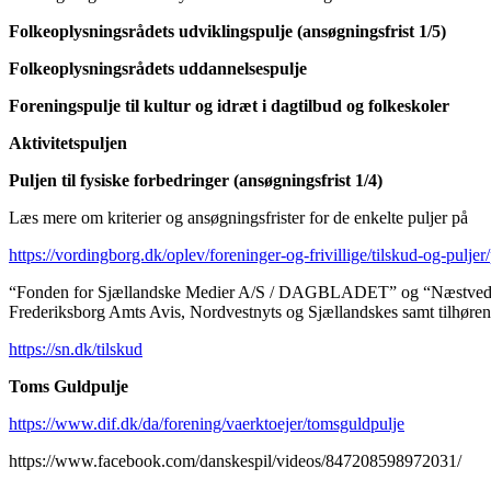
Folkeoplysningsrådets udviklingspulje (ansøgningsfrist 1/5)
Folkeoplysningsrådets uddannelsespulje
Foreningspulje til kultur og idræt i dagtilbud og folkeskoler
Aktivitetspuljen
Puljen til fysiske forbedringer (ansøgningsfrist 1/4)
Læs mere om kriterier og ansøgningsfrister for de enkelte puljer på
https://vordingborg.dk/oplev/foreninger-og-frivillige/tilskud-og-puljer/
“Fonden for Sjællandske Medier A/S / DAGBLADET” og “Næstved Tid
Frederiksborg Amts Avis, Nordvestnyts og Sjællandskes samt tilhøre
https://sn.dk/tilskud
Toms Guldpulje
https://www.dif.dk/da/forening/vaerktoejer/tomsguldpulje
https://www.facebook.com/danskespil/videos/847208598972031/