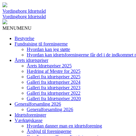
Vordingborg Idrætsråd
Vordingborg Idrætsråd
MENU
MENU
Bestyrelse
Fundraising til foreningerne
Hvordan kan jeg støtte
Hvordan kan idrætsforeningerne får del i de indkommet 
Årets idrætspriser
Årets Idrætspriser 2025
Hædring af Mestre for 2025
Galleri fra idrætspriser 2025
Galleri fra idrætspriser 2024
Galleri fra idrætspriser 2023
Galleri fra idrætspriser 2022
Galleri fra Idrætspriser 2020
Generalforsamling 2026
Generalforsamling 2026
Idrætsforeninger
Værktøjskasse
Hvordan danner man en idrætsforening
Årshjul til foreningerne