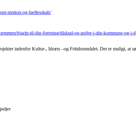
-om-motion-og-faellesskab/
roemmen/hjaelp-til-din-forening/tilskud-og-puljer-i-din-kommune-og-i-d
ekter indenfor Kultur-, Idræts –og Fritidsområdet. Det er muligt, at sø
puljer