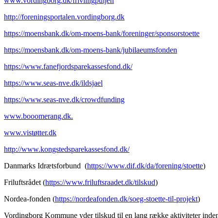
www.vordingborg.dk/frivilligpuljen
http://foreningsportalen.vordingborg.dk
https://moensbank.dk/om-moens-bank/foreninger/sponsorstoette
https://moensbank.dk/om-moens-bank/jubilaeumsfonden
https://www.fanefjordsparekassesfond.dk/
https://www.seas-nve.dk/ildsjael
https://www.seas-nve.dk/crowdfunding
www.booomerang.dk.
www.vistøtter.dk
http://www.kongstedsparekassesfond.dk/
Danmarks Idrætsforbund (
https://www.dif.dk/da/forening/stoette
)
Friluftsrådet (
https://www.friluftsraadet.dk/tilskud
)
Nordea-fonden (
https://nordeafonden.dk/soeg-stoette-til-projekt
)
Vordingborg Kommune yder tilskud til en lang række aktiviteter inden 