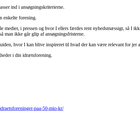
 passer ind i ansøgningskriterierne.
n enkelte forening.
ale medier, i pressen og hvor I ellers færdes rent nyhedsmæssigt, så I ikk
så man ikke går glip af ansøgningsfristerne.
uiden, hvor I kan blive inspireret til hvad der kan være relevant for jer 
igheder i din idrætsforening.
-idraetsforeninger-paa-50-mio-kr/