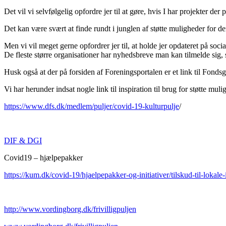
Det vil vi selvfølgelig opfordre jer til at gøre, hvis I har projekter der
Det kan være svært at finde rundt i junglen af støtte muligheder for de
Men vi vil meget gerne opfordrer jer til, at holde jer opdateret på soci
De fleste større organisationer har nyhedsbreve man kan tilmelde sig, 
Husk også at der på forsiden af Foreningsportalen er et link til Fondsg
Vi har herunder indsat nogle link til inspiration til brug for støtte mul
https://www.dfs.dk/medlem/puljer/covid-19-kulturpulje
/
DIF & DGI
Covid19 – hjælpepakker
https://kum.dk/covid-19/hjaelpepakker-og-initiativer/tilskud-til-lokale
http://www.vordingborg.dk/frivilligpuljen