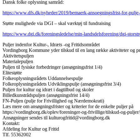
Dansk folke oplysning samråd:
https://www.dfs.dk/nyheder/2019/bemaerk-ansoegningsfrist-for-pulje
Støtte mulighede via DGI – skal værktøj til fundraising
https://www.dgi.dk/foreningsledelse/min-landsdelsforening/dgi-storst
Puljer indenfor Kultur-, Idræts -og Fritidsområdet
Vordingborg Kommune yder tilskud til en lang række aktiviteter og proj
Aktivitetspuljen
Materialepuljen
Puljen til fysiske forbedringer (ansøgningsfrist 1/4)
Elitestøtte
Folkeoplysningsrådets Uddannelsespulje
Folkeoplysningsrådets Udviklingspulje (ansøgningsfrist 3/4)
Puljen for kultur og idræt i dagtilbud og skoler
Billedkunstrådspuljen (ansøgningsfrist 14/4)
FN-Puljen (pulje for Frivillighed og Nærdemokrati)
Læs mere om ansøgningsfrister og kriterier for de enkelte puljer på
https://vordingborg.dk/oplev/foreninger-og-frivillige/tilskud-og-puljer/
Ansøgninger sendes til kulturogfritid@vordingborg.dk
Kontakt:
Afdeling for Kultur og Fritid
Tlf. 55362002