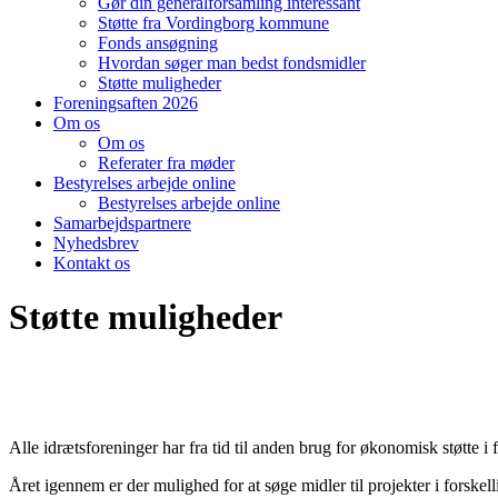
Gør din generalforsamling interessant
Støtte fra Vordingborg kommune
Fonds ansøgning
Hvordan søger man bedst fondsmidler
Støtte muligheder
Foreningsaften 2026
Om os
Om os
Referater fra møder
Bestyrelses arbejde online
Bestyrelses arbejde online
Samarbejdspartnere
Nyhedsbrev
Kontakt os
Støtte muligheder
Alle idrætsforeninger har fra tid til anden brug for økonomisk støtte i 
Året igennem er der mulighed for at søge midler til projekter i forske