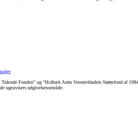
puljer
ende Fonden” og “Holbæk Amts Venstrebladets Støttefond af 1984” y
nde ugeavisers udgivelsesområde.