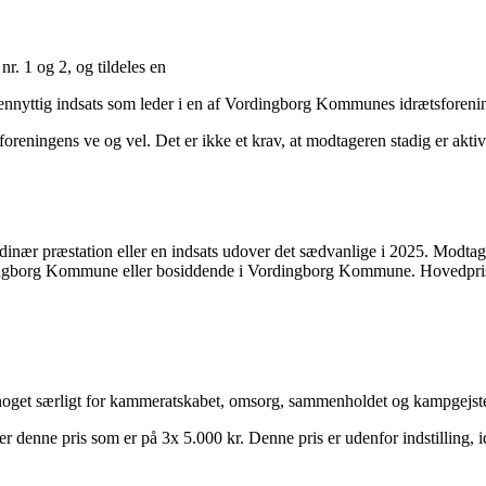
nr. 1 og 2, og tildeles en
egennyttig indsats som leder i en af Vordingborg Kommunes idrætsforeni
oreningens ve og vel. Det er ikke et krav, at modtageren stadig er aktiv
rdinær præstation eller en indsats udover det sædvanlige i 2025. Modtager
ingborg Kommune eller bosiddende i Vordingborg Kommune. Hovedprisen
jort noget særligt for kammeratskabet, omsorg, sammenholdet og kampgej
nne pris som er på 3x 5.000 kr. Denne pris er udenfor indstilling, id