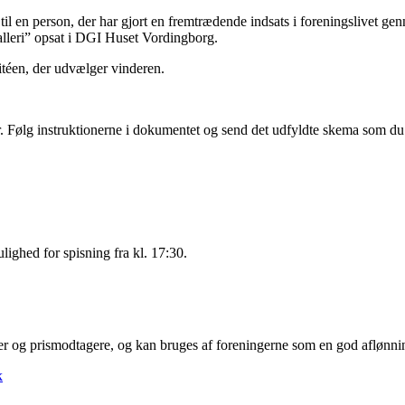
 en person, der har gjort en fremtrædende indsats i foreningslivet genne
galleri” opsat i DGI Huset Vordingborg.
mitéen, der udvælger vinderen.
er. Følg instruktionerne i dokumentet og send det udfyldte skema som du
lighed for spisning fra kl. 17:30.
er og prismodtagere, og kan bruges af foreningerne som en god aflønning
k