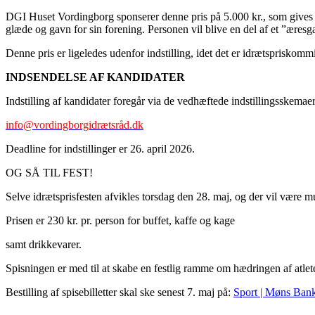
DGI Huset Vordingborg sponserer denne pris på 5.000 kr., som gives til
glæde og gavn for sin forening. Personen vil blive en del af et ”æres
Denne pris er ligeledes udenfor indstilling, idet det er idrætspriskom
INDSENDELSE AF KANDIDATER
Indstilling af kandidater foregår via de vedhæftede indstillingsskema
info@vordingborgidrætsråd.dk
Deadline for indstillinger er 26. april 2026.
OG SÅ TIL FEST!
Selve idrætsprisfesten afvikles torsdag den 28. maj, og der vil være mu
Prisen er 230 kr. pr. person for buffet, kaffe og kage
samt drikkevarer.
Spisningen er med til at skabe en festlig ramme om hædringen af atlet
Bestilling af spisebilletter skal ske senest 7. maj på:
Sport | Møns Ban