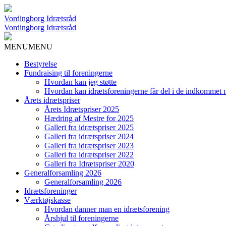
Vordingborg Idrætsråd
Vordingborg Idrætsråd
MENU
MENU
Bestyrelse
Fundraising til foreningerne
Hvordan kan jeg støtte
Hvordan kan idrætsforeningerne får del i de indkommet 
Årets idrætspriser
Årets Idrætspriser 2025
Hædring af Mestre for 2025
Galleri fra idrætspriser 2025
Galleri fra idrætspriser 2024
Galleri fra idrætspriser 2023
Galleri fra idrætspriser 2022
Galleri fra Idrætspriser 2020
Generalforsamling 2026
Generalforsamling 2026
Idrætsforeninger
Værktøjskasse
Hvordan danner man en idrætsforening
Årshjul til foreningerne