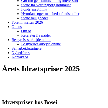
Gør din generalforsamling interessant
Støtte fra Vordingborg kommune
Fonds ansøgning
Hvordan søger man bedst fondsmidler
Støtte muligheder
Foreningsaften 2026
Om os
Om os
Referater fra møder
Bestyrelses arbejde online
Bestyrelses arbejde online
Samarbejdspartnere
Nyhedsbrev
Kontakt os
Årets Idrætspriser 2025
Idrætspriser hos Bosei