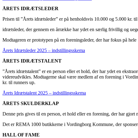
ÅRETS IDRÆTSLEDER
Prisen til ”Årets idrætsleder” er på henholdsvis 10.000 og 5.000 kr. til 
idrætsleder, der gennem en årrække har ydet en særlig frivillig og u
Modtageren er prototypen på en foreningsleder, der har fokus på hele f
Årets Idrætsleder 2025 – indstillingsskema
ÅRETS IDRÆTSTALENT
”Årets idrætstalent” er en person eller et hold, der har ydet en ekstrao
videreudvikles. Modtagerne skal være medlem af en forening i Vord
kr. til runners up.
Årets Idrætstalent 2025 – indstillingsskema
ÅRETS SKULDERKLAP
Denne pris gives til en person, et hold eller en forening, der har g
Det er REMA 1000 butikkerne i Vordingborg Kommune, der sponserer de
HALL OF FAME